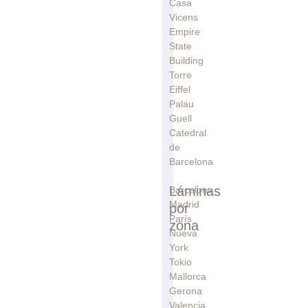
Casa
Vicens
Empire
State
Building
Torre
Eiffel
Palau
Guell
Catedral
de
Barcelona
Láminas
Barcelona
Madrid
por
París
zona
Nueva
York
Tokio
Mallorca
Gerona
Valencia