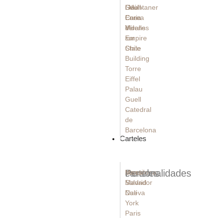
Güell
Seúl -
i Montaner
Casa
Corea
Enric
Vicens
del
Miralles
Empire
sur
State
Chile
Building
Torre
Eiffel
Palau
Guell
Catedral
de
Barcelona
Carteles
carteles
Personalidades
Barcelona
Messi
Madrid
Salvador
Nueva
Dalí
York
Paris