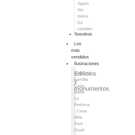
Japón
Ver
todos
los
carteles
Nosotros
Los
más
vendidos
Ilustraciones
Edificios
Sagrada
Familia
y
Casa
monumentos
Batllò
La
Pedrera
- Casa
Milà
Park
Güell