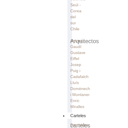
Seúl -
Corea
del
sur
Chile
Arquitectos
Antoni
Gaudí
Gustave
Eiffel
Josep
Puig i
Cadafalch
Lluís
Domènech
i Montaner
Enric
Miralles
Carteles
carteles
Barcelona