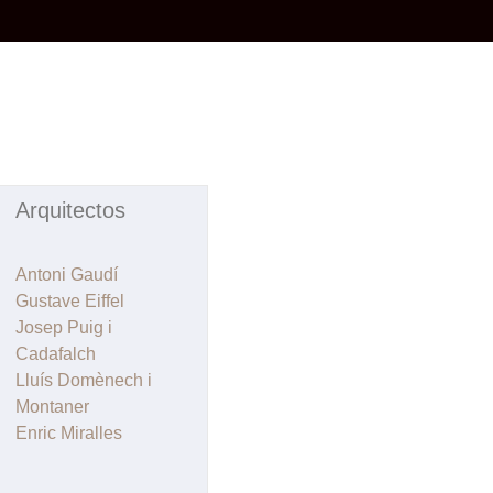
Arquitectos
Antoni Gaudí
Gustave Eiffel
Josep Puig i
Cadafalch
Lluís Domènech i
Montaner
Enric Miralles