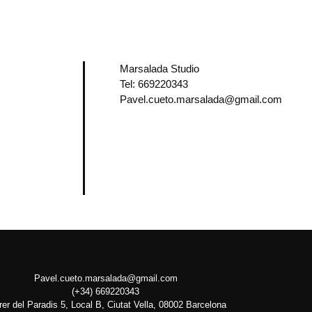
Marsalada Studio
Tel: 669220343
Pavel.cueto.marsalada@gmail.com
Pavel.cueto.marsalada@gmail.com
(+34) 669220343
rer del Paradis 5, Local B, Ciutat Vella, 08002 Barcelona