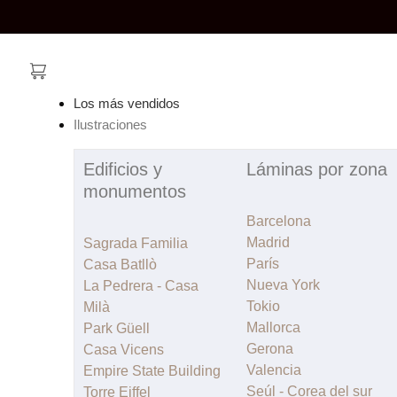
Los más vendidos
Ilustraciones
Edificios y
Láminas por zona
monumentos
Barcelona
Madrid
Sagrada Familia
París
Casa Batllò
Nueva York
La Pedrera - Casa
Tokio
Milà
Mallorca
Park Güell
Gerona
Casa Vicens
Valencia
Empire State Building
Seúl - Corea del sur
Torre Eiffel