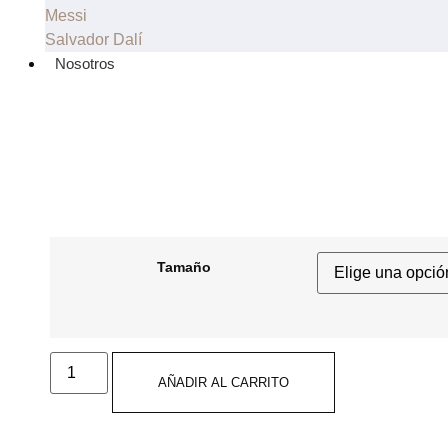
Messi
Salvador Dalí
Nosotros
Tamaño
Casa
Batlló
AÑADIR AL CARRITO
-
Vista
interior
cantidad