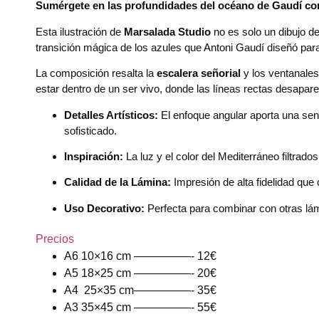
Sumérgete en las profundidades del océano de Gaudí con 
Esta ilustración de
Marsalada Studio
no es solo un dibujo de
transición mágica de los azules que Antoni Gaudí diseñó para 
La composición resalta la
escalera señorial
y los ventanales
estar dentro de un ser vivo, donde las líneas rectas desapare
Detalles Artísticos:
El enfoque angular aporta una sen
sofisticado.
Inspiración:
La luz y el color del Mediterráneo filtrado
Calidad de la Lámina:
Impresión de alta fidelidad que 
Uso Decorativo:
Perfecta para combinar con otras lám
Precios
A6 10×16 cm —————- 12€
A5 18×25 cm —————- 20€
A4 25×35 cm—————- 35€
A3 35×45 cm —————- 55€