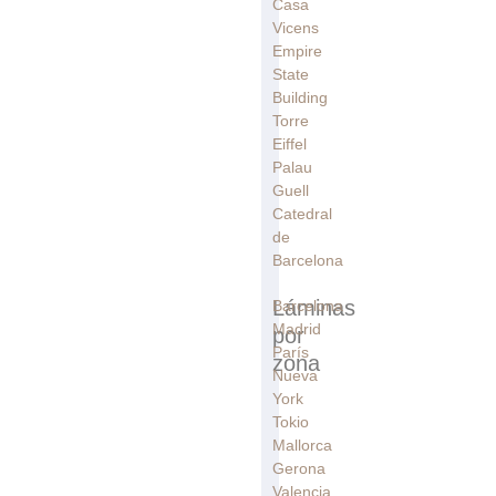
Casa
Vicens
Empire
State
Building
Torre
Eiffel
Palau
Guell
Catedral
de
Barcelona
Láminas
Barcelona
Madrid
por
París
zona
Nueva
York
Tokio
Mallorca
Gerona
Valencia