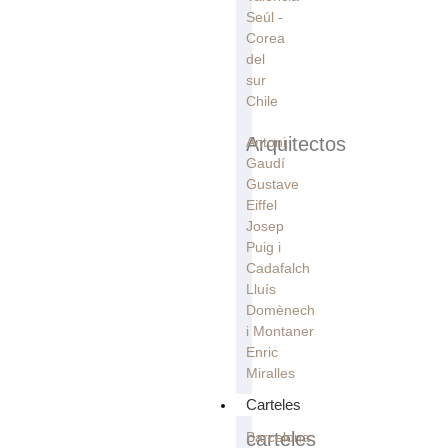
Seúl -
Corea
del
sur
Chile
Arquitectos
Antoni
Gaudí
Gustave
Eiffel
Josep
Puig i
Cadafalch
Lluís
Domènech
i Montaner
Enric
Miralles
Carteles
carteles
Barcelona