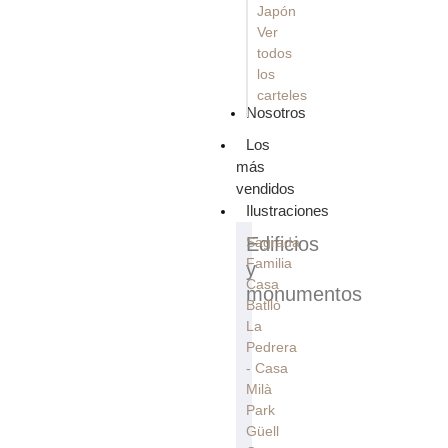
Japón
Ver
todos
los
carteles
Nosotros
Los
más
vendidos
Ilustraciones
Edificios
Sagrada
Familia
y
Casa
monumentos
Batllò
La
Pedrera
- Casa
Milà
Park
Güell