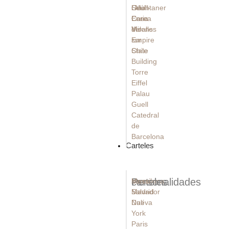
Güell
Seúl -
i Montaner
Casa
Corea
Enric
Vicens
del
Miralles
Empire
sur
State
Chile
Building
Torre
Eiffel
Palau
Guell
Catedral
de
Barcelona
Carteles
carteles
Personalidades
Barcelona
Messi
Madrid
Salvador
Nueva
Dalí
York
Paris