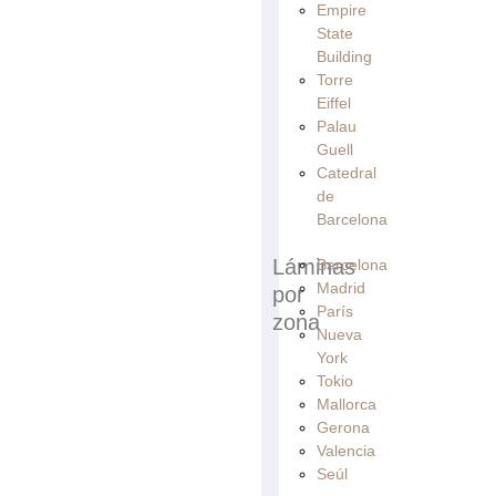
Empire
State
Building
Torre
Eiffel
Palau
Guell
Catedral
de
Barcelona
Láminas
Barcelona
Madrid
por
París
zona
Nueva
York
Tokio
Mallorca
Gerona
Valencia
Seúl