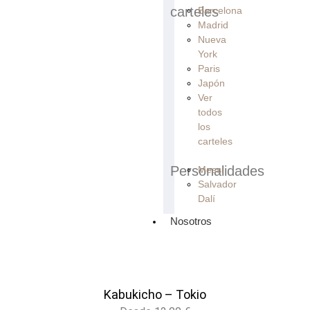
carteles
Barcelona
Madrid
Nueva
York
Paris
Japón
Ver
todos
los
carteles
Personalidades
Messi
Salvador
Dalí
Nosotros
Kabukicho – Tokio