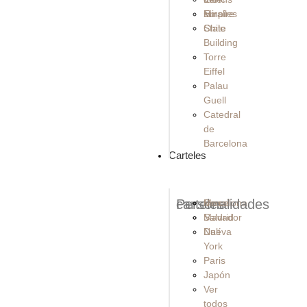
Empire
sur
Miralles
State
Chile
Building
Torre
Eiffel
Palau
Guell
Catedral
de
Barcelona
Carteles
carteles
Personalidades
Barcelona
Messi
Madrid
Salvador
Nueva
Dalí
York
Paris
Japón
Ver
todos