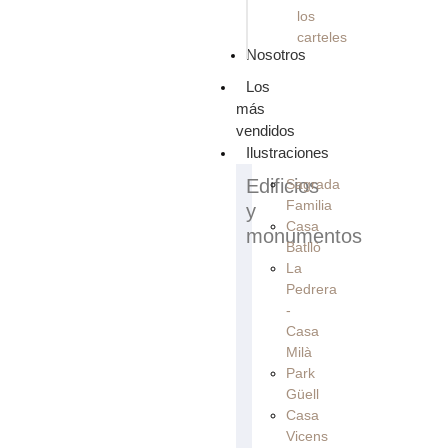
los
carteles
Nosotros
Los
más
vendidos
Ilustraciones
Edificios
Sagrada
Familia
y
Casa
monumentos
Batllò
La
Pedrera
-
Casa
Milà
Park
Güell
Casa
Vicens