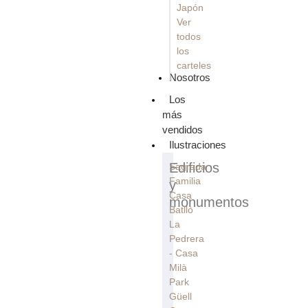
Japón
Ver
todos
los
carteles
Nosotros
Los
más
vendidos
Ilustraciones
Edificios
Sagrada
Familia
y
Casa
monumentos
Batllò
La
Pedrera
- Casa
Milà
Park
Güell