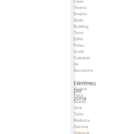
Casa
Vicens
Empire
State
Building
Torre
Eiffel
Palau
Guell
Catedral
de
Barcelona
Láminas
Barcelona
Madrid
por
París
zona
Nueva
York
Tokio
Mallorca
Gerona
Valencia