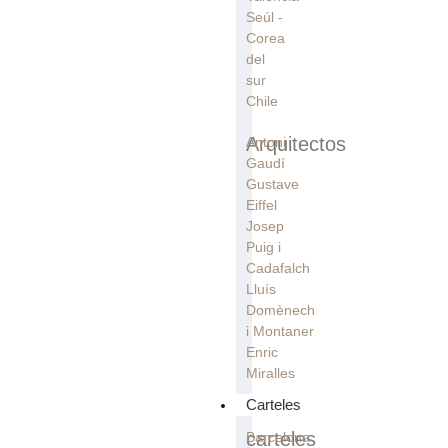
Seúl -
Corea
del
sur
Chile
Arquitectos
Antoni
Gaudí
Gustave
Eiffel
Josep
Puig i
Cadafalch
Lluís
Domènech
i Montaner
Enric
Miralles
Carteles
carteles
Barcelona