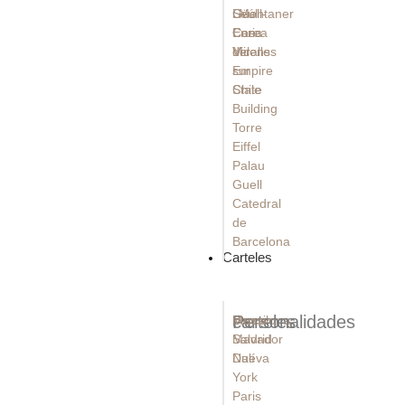
Güell
Seúl -
i Montaner
Casa
Corea
Enric
Vicens
del
Miralles
Empire
sur
State
Chile
Building
Torre
Eiffel
Palau
Guell
Catedral
de
Barcelona
Carteles
carteles
Personalidades
Barcelona
Messi
Madrid
Salvador
Nueva
Dalí
York
Paris