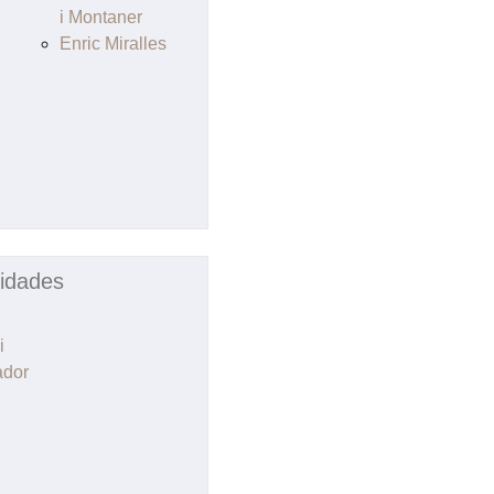
i Montaner
Enric Miralles
idades
i
ador