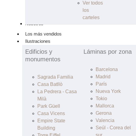
Ver todos
los
carteles
Nosotros
Los más vendidos
Ilustraciones
Edificios y
Láminas por zona
monumentos
Barcelona
Madrid
Sagrada Familia
París
Casa Batllò
Nueva York
La Pedrera - Casa
Tokio
Milà
Mallorca
Park Güell
Gerona
Casa Vicens
Valencia
Empire State
Seúl - Corea del
Building
sur
Torre Eiffel