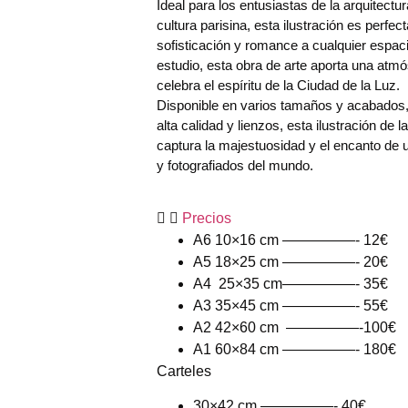
Ideal para los entusiastas de la arquitectur
cultura parisina, esta ilustración es perfe
sofisticación y romance a cualquier espaci
estudio, esta obra de arte aporta una atm
celebra el espíritu de la Ciudad de la Luz.
Disponible en varios tamaños y acabados,
alta calidad y lienzos, esta ilustración de l
captura la majestuosidad y el encanto d
y fotografiados del mundo.
Precios
A6 10×16 cm —————- 12€
A5 18×25 cm —————- 20€
A4 25×35 cm—————- 35€
A3 35×45 cm —————- 55€
A2 42×60 cm —————-100€
A1 60×84 cm —————- 180€
Carteles
30×42 cm —————- 40€