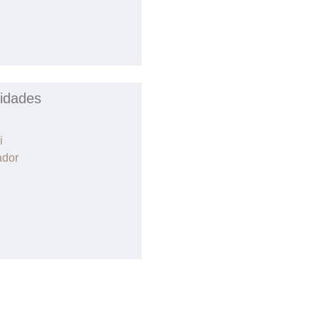
idades
i
ador