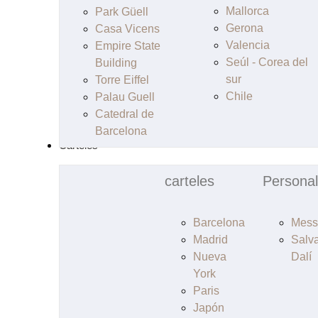
Mallorca
Park Güell
Gerona
Casa Vicens
Valencia
Empire State
Seúl - Corea del
Building
sur
Torre Eiffel
Chile
Palau Guell
Catedral de
Barcelona
Carteles
carteles
Personal
Barcelona
Mess
Madrid
Salv
Nueva
Dalí
York
Paris
Japón