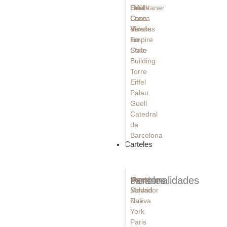
Güell
Seúl -
i Montaner
Casa
Corea
Enric
Vicens
del
Miralles
Empire
sur
State
Chile
Building
Torre
Eiffel
Palau
Guell
Catedral
de
Barcelona
Carteles
carteles
Personalidades
Barcelona
Messi
Madrid
Salvador
Nueva
Dalí
York
Paris