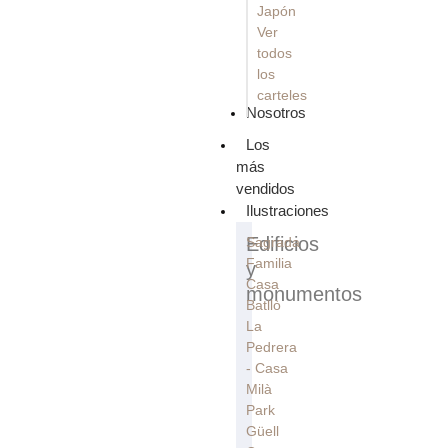
Japón
Ver
todos
los
carteles
Nosotros
Los
más
vendidos
Ilustraciones
Edificios
Sagrada
Familia
y
Casa
monumentos
Batllò
La
Pedrera
- Casa
Milà
Park
Güell