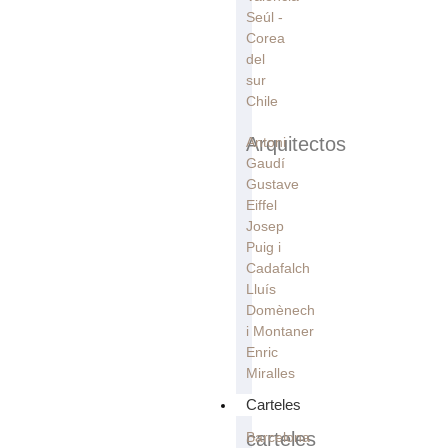
Seúl -
Corea
del
sur
Chile
Arquitectos
Antoni
Gaudí
Gustave
Eiffel
Josep
Puig i
Cadafalch
Lluís
Domènech
i Montaner
Enric
Miralles
Carteles
carteles
Barcelona