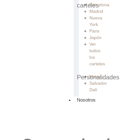
carteles
Barcelona
Madrid
Nueva
York
Paris
Japón
Ver
todos
los
carteles
Personalidades
Messi
Salvador
Dalí
Nosotros