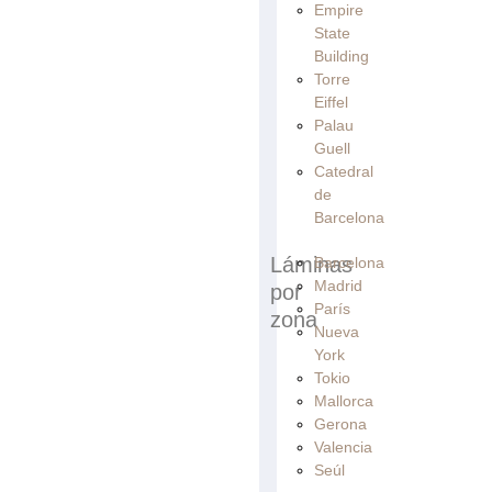
Empire
State
Building
Torre
Eiffel
Palau
Guell
Catedral
de
Barcelona
Láminas
Barcelona
Madrid
por
París
zona
Nueva
York
Tokio
Mallorca
Gerona
Valencia
Seúl