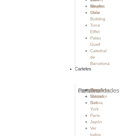
Empire
sur
Miralles
State
Chile
Building
Torre
Eiffel
Palau
Guell
Catedral
de
Barcelona
Carteles
carteles
Personalidades
Barcelona
Messi
Madrid
Salvador
Nueva
Dalí
York
Paris
Japón
Ver
todos