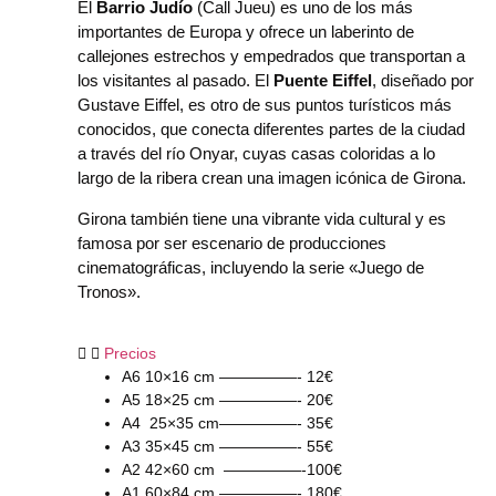
El
Barrio Judío
(Call Jueu) es uno de los más
importantes de Europa y ofrece un laberinto de
callejones estrechos y empedrados que transportan a
los visitantes al pasado. El
Puente Eiffel
, diseñado por
Gustave Eiffel, es otro de sus puntos turísticos más
conocidos, que conecta diferentes partes de la ciudad
a través del río Onyar, cuyas casas coloridas a lo
largo de la ribera crean una imagen icónica de Girona.
Girona también tiene una vibrante vida cultural y es
famosa por ser escenario de producciones
cinematográficas, incluyendo la serie «Juego de
Tronos».
Precios
A6 10×16 cm —————- 12€
A5 18×25 cm —————- 20€
A4 25×35 cm—————- 35€
A3 35×45 cm —————- 55€
A2 42×60 cm —————-100€
A1 60×84 cm —————- 180€