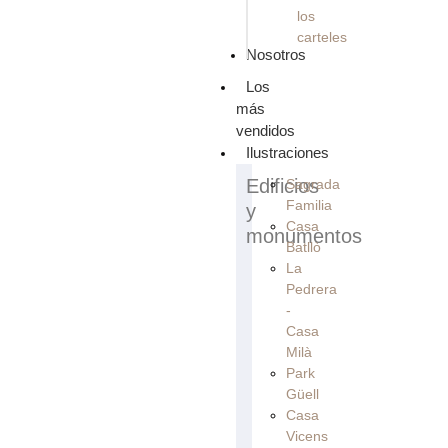
los
carteles
Nosotros
Los
más
vendidos
Ilustraciones
Edificios
Sagrada
Familia
y
Casa
monumentos
Batllò
La
Pedrera
-
Casa
Milà
Park
Güell
Casa
Vicens